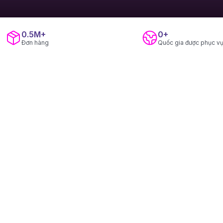
0.5M+
0+
Đơn hàng
Quốc gia được phục v
CHÀO MỪNG QUÝ KHÁCH H
Giữ trọn uy 
hơn.
Mọi giá trị bạn tin tưởng vẫn