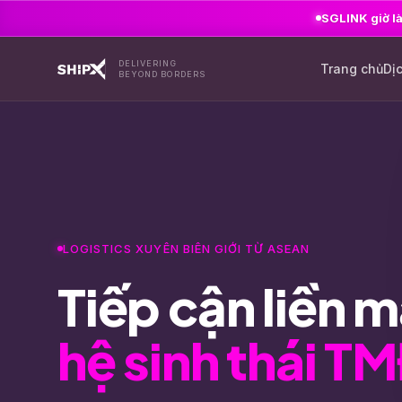
SGLINK giờ là
DELIVERING
Trang chủ
Dị
BEYOND BORDERS
LOGISTICS XUYÊN BIÊN GIỚI TỪ ASEAN
Tiếp cận liền 
hệ sinh thái T