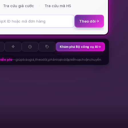
Tra cứu giá cước
Tra cứu mã HS
·
Theo dõi
Khám phá Bộ công cụ AI
iễn phí
—
giúp
báo
giá,
theo
dõi,
phân
loại
và
lập
kế
hoạch
vận
chuyển.