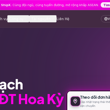
 ShipX.
Cùng đội ngũ, cùng tuyến đường, mở rộng khắp ASEAN.
Tìm
ch vụ
Công cụ
Tài nguyên
Liên Hệ
Amilo
Kho vận
biên giới
SGLIN
Giao hàn
VN
mạch
Đăng ký
Chưa có tài kho
hàng!
MĐT Hoa Kỳ
Theo dõi đơn h
Cập nhật trạng thái thờ
vận chuyển.