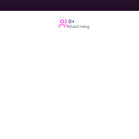
0+
ụ
Khách hàng
ÀNG CỦA SGLINK
tín.
Vươn tầm xa
 giữ nguyên — thêm nhiều thị trường