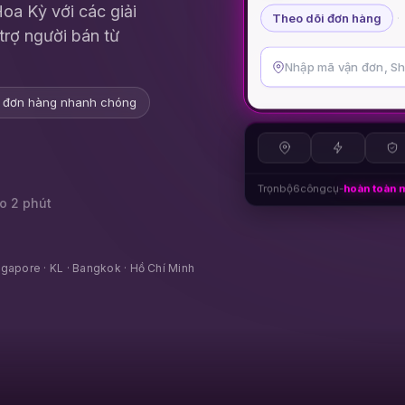
oa Kỳ với các giải
Theo dõi đơn hàng
·
trợ người bán từ
i đơn hàng nhanh chóng
Trọn
bộ
6
công
cụ
-
hoàn toàn m
o 2 phút
gapore · KL · Bangkok · Hồ Chí Minh