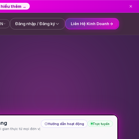
 hiểu thêm
→
Đăng nhập / Đăng ký
Liên Hệ Kinh Doanh
VN
 SEA + Vận chuyển xuyên
K
g quốc tế cho thương nhân
ản? Hãy liên hệ bán
àng
Hướng dẫn hoạt động
Trực tuyến
i gian thực từ mọi đơn vị